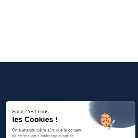
Salut c'est nous...
les Cookies !
On a attendu d'être sûrs que le contenu
de ce site vous intéresse avant de