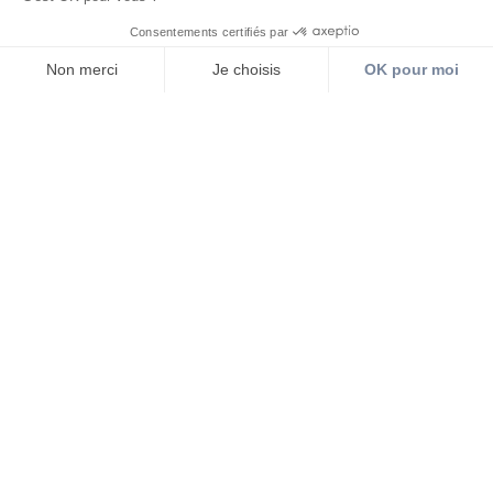
Consentements certifiés par
Non merci
Je choisis
OK pour moi
Plateforme de Gestion du Consentement : Personnalisez vos O
Axeptio consent
Notre plateforme vous permet d'adapter et de gérer vos paramètr